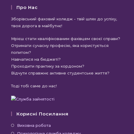
Про Нас
Зборівський фаховий коледж - твій шлях до успіху,
твоя дорога в майбутнє!
Мрієш стати кваліфікованим фахівцем своєї справи?
Отримати сучасну професію, яка користується
попитом?
Навчатися на бюджеті?
Проходити практику за кордоном?
Відчути справжнє активне студентське життя?
Тоді тобі саме до нас!
Корисні Посилання
Відкриється
Виховна робота
в
Відкриється
Психологічна служба коледжу