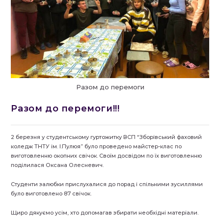
Разом до перемоги
Разом до перемоги!!!
2 березня у студентському гуртожитку ВСП “Зборівський фаховий
коледж ТНТУ ім. І.Пулюя” було проведено майстер-клас по
виготовленню окопних свічок. Своїм досвідом по їх виготовленню
поділилася Оксана Олесневич.
Студенти залюбки прислухалися до порад і спільними зусиллями
було виготовлено 87 свічок.
Щиро дякуємо усім, хто допомагав збирати необхідні матеріали.