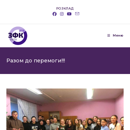
Перейти
РОЗКЛАД
до
вмісту
Меню
Разом до перемоги!!!