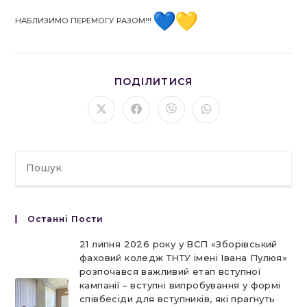
НАБЛИЗИМО ПЕРЕМОГУ РАЗОМ!!!
ПОДІЛІТЬСЯ
ПОДІЛИТИСЯ
ЦИМ
ВМІСТОМ
Відкрити
Відкрити
Відкрити
Відкрити
в
в
в
в
новому
новому
новому
новому
вікні
вікні
вікні
вікні
Останні Пости
21 липня 2026 року у ВСП «Зборівський
фаховий коледж ТНТУ імені Івана Пулюя»
розпочався важливий етап вступної
кампанії – вступні випробування у формі
співбесіди для вступників, які прагнуть