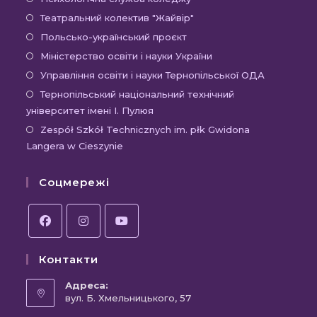
новій
в
Відкриється
Театральний колектив "Жайвір"
вкладці
новій
в
Відкриється
Польсько-український проєкт
вкладці
новій
в
Відкриється
Міністерство освіти і науки України
вкладці
новій
в
Відкриєть
Управління освіти і науки Тернопільської ОДА
вкладці
новій
в
Відк
Тернопільський національний технічний
вкладці
новій
університет імені І. Пулюя
в
вкладці
новій
Відк
Zespół Szkół Technicznych im. płk Gwidona
Langera w Cieszynie
вкла
в
новій
Соцмережі
вкла
Відкриється
Відкриється
Відкриється
Контакти
в
в
в
новій
новій
новій
Адреса:
вкладці
вул. Б. Хмельницького, 57
вкладці
вкладці