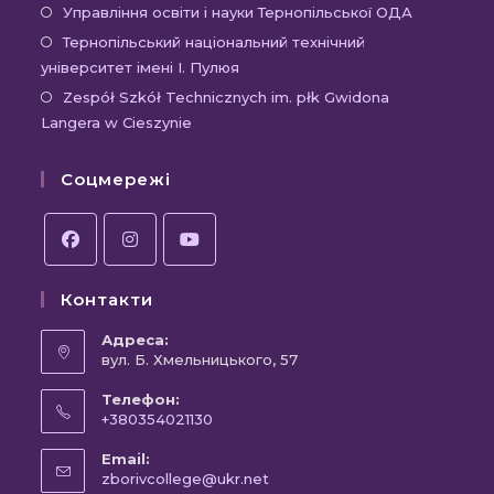
вкладці
новій
в
Відкриєть
Управління освіти і науки Тернопільської ОДА
вкладці
новій
в
Відк
Тернопільський національний технічний
вкладці
новій
університет імені І. Пулюя
в
вкладці
новій
Відк
Zespół Szkół Technicznych im. płk Gwidona
Langera w Cieszynie
вкла
в
новій
Соцмережі
вкла
Відкриється
Відкриється
Відкриється
Контакти
в
в
в
новій
новій
новій
Адреса:
вкладці
вул. Б. Хмельницького, 57
вкладці
вкладці
Телефон:
+380354021130
Відкриється
Email:
у
Відкриється
zborivcollege@ukr.net