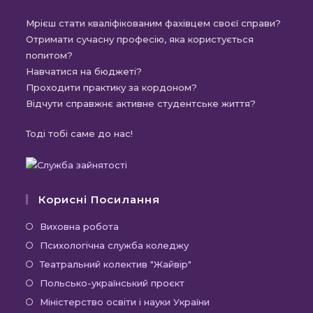
Мрієш стати кваліфікованим фахівцем своєї справи?
Отримати сучасну професію, яка користується
попитом?
Навчатися на бюджеті?
Проходити практику за кордоном?
Відчути справжнє активне студентське життя?
Тоді тобі саме до нас!
Корисні Посилання
Відкриється
Виховна робота
в
Відкриється
Психологічна служба коледжу
новій
в
Відкриється
Театральний колектив "Жайвір"
вкладці
новій
в
Відкриється
Польсько-український проєкт
вкладці
новій
в
Відкриється
Міністерство освіти і науки України