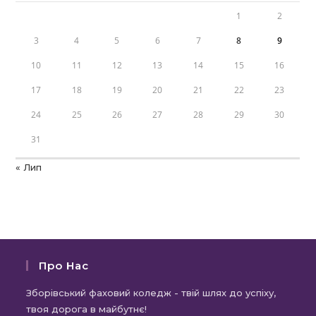
1
2
3
4
5
6
7
8
9
10
11
12
13
14
15
16
17
18
19
20
21
22
23
24
25
26
27
28
29
30
31
« Лип
Про Нас
Зборівський фаховий коледж - твій шлях до успіху,
твоя дорога в майбутнє!