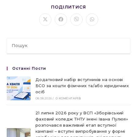
ПОДІЛІТЬСЯ
ПОДІЛИТИСЯ
ЦИМ
ВМІСТОМ
Відкрити
Відкрити
Відкрити
Відкрити
в
в
в
в
новому
новому
новому
новому
вікні
вікні
вікні
вікні
Останні Пости
Додатковий набір вступників на основі
БСО за кошти фізичних та/або юридичних
осіб
08.08.2026
/
0 КОМЕНТАРІВ
21 липня 2026 року у ВСП «Зборівський
фаховий коледж ТНТУ імені Івана Пулюя»
розпочався важливий етап вступної
кампанії – вступні випробування у формі