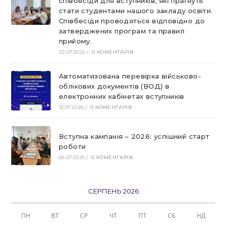
співбесіди для вступників, які прагнуть
стати студентами нашого закладу освіти.
Співбесіди проводяться відповідно до
затверджених програм та правил
прийому.
22.07.2026
/
0 КОМЕНТАРІВ
Автоматизована перевірка військово-
облікових документів (ВОД) в
електронних кабінетах вступників
13.07.2026
/
0 КОМЕНТАРІВ
Вступна кампанія – 2026: успішний старт
роботи
06.07.2026
/
0 КОМЕНТАРІВ
СЕРПЕНЬ 2026
ПН
ВТ
СР
ЧТ
ПТ
СБ
НД