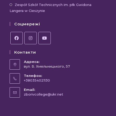
вкладці
новій
Відк
Zespół Szkół Technicznych im. płk Gwidona
Langera w Cieszynie
вкла
в
новій
Соцмережі
вкла
Відкриється
Відкриється
Відкриється
Контакти
в
в
в
новій
новій
новій
Адреса:
вкладці
вул. Б. Хмельницького, 57
вкладці
вкладці
Телефон:
+380354021130
Відкриється
Email:
у
Відкриється
zborivcollege@ukr.net
вашому
у
вашому
застосунку
застосунку