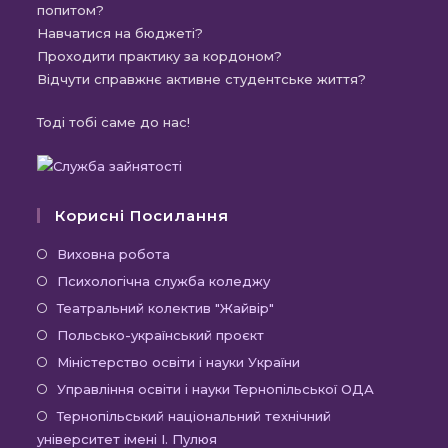
попитом?
Навчатися на бюджеті?
Проходити практику за кордоном?
Відчути справжнє активне студентське життя?
Тоді тобі саме до нас!
Корисні Посилання
Відкриється
Виховна робота
в
Відкриється
Психологічна служба коледжу
новій
в
Відкриється
Театральний колектив "Жайвір"
вкладці
новій
в
Відкриється
Польсько-український проєкт
вкладці
новій
в
Відкриється
Міністерство освіти і науки України
вкладці
новій
в
Відкриєть
Управління освіти і науки Тернопільської ОДА
вкладці
новій
в
Відк
Тернопільський національний технічний
вкладці
новій
університет імені І. Пулюя
в