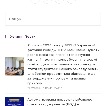
Відкрити
Відкрити
Відкрити
Відкрити
в
в
в
в
новому
новому
новому
новому
вікні
вікні
вікні
вікні
Останні Пости
21 липня 2026 року у ВСП «Зборівський
фаховий коледж ТНТУ імені Івана Пулюя»
розпочався важливий етап вступної
кампанії – вступні випробування у формі
співбесіди для вступників, які прагнуть
стати студентами нашого закладу освіти.
Співбесіди проводяться відповідно до
затверджених програм та правил
прийому.
22.07.2026
/
0 КОМЕНТАРІВ
Автоматизована перевірка військово-
облікових документів (ВОД) в