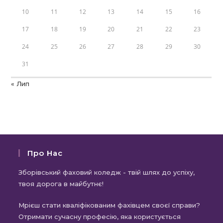
10
11
12
13
14
15
16
17
18
19
20
21
22
23
24
25
26
27
28
29
30
31
« Лип
Про Нас
Зборівський фаховий коледж - твій шлях до успіху,
твоя дорога в майбутнє!
Мрієш стати кваліфікованим фахівцем своєї справи?
Отримати сучасну професію, яка користується