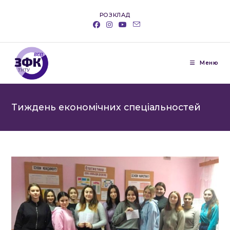
Перейти
РОЗКЛАД
до
вмісту
Меню
Тиждень економічних спеціальностей