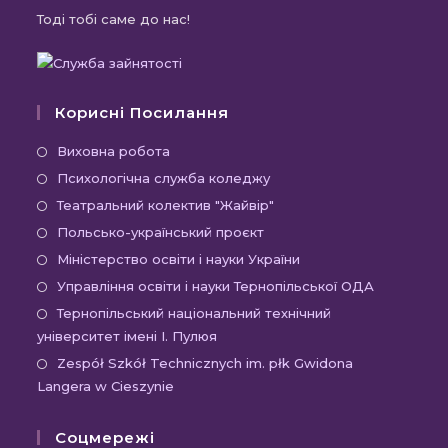
Тоді тобі саме до нас!
Корисні Посилання
Відкриється
Виховна робота
в
Відкриється
Психологічна служба коледжу
новій
в
Відкриється
Театральний колектив "Жайвір"
вкладці
новій
в
Відкриється
Польсько-український проєкт
вкладці
новій
в
Відкриється
Міністерство освіти і науки України
вкладці
новій
в
Відкриєть
Управління освіти і науки Тернопільської ОДА
вкладці
новій
в
Відк
Тернопільський національний технічний
вкладці
новій
університет імені І. Пулюя
в
вкладці
новій
Відк
Zespół Szkół Technicznych im. płk Gwidona
Langera w Cieszynie
вкла
в
новій
Соцмережі
вкла