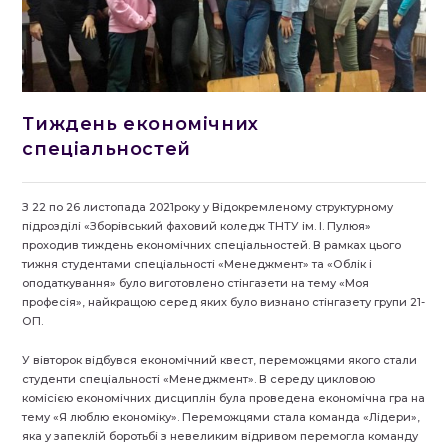
Тиждень економічних
спеціальностей
З 22 по 26 листопада 2021року у Відокремленому структурному
підрозділі «Зборівський фаховий коледж ТНТУ ім. І. Пулюя»
проходив тиждень економічних спеціальностей. В рамках цього
тижня студентами спеціальності «Менеджмент» та «Облік і
оподаткування» було виготовлено стінгазети на тему «Моя
професія», найкращою серед яких було визнано стінгазету групи 21-
ОП.
У вівторок відбувся економічний квест, переможцями якого стали
студенти спеціальності «Менеджмент». В середу цикловою
комісією економічних дисциплін була проведена економічна гра на
тему «Я люблю економіку». Переможцями стала команда «Лідери»,
яка у запеклій боротьбі з невеликим відривом перемогла команду