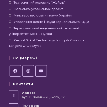
новій
в
Відкриється
Театральний колектив "Жайвір"
вкладці
новій
в
Відкриється
Польсько-український проєкт
вкладці
новій
в
Відкриється
Міністерство освіти і науки України
вкладці
новій
в
Відкриєть
Управління освіти і науки Тернопільської ОДА
вкладці
новій
в
Відк
Тернопільський національний технічний
вкладці
новій
університет імені І. Пулюя
в
вкладці
новій
Відк
Zespół Szkół Technicznych im. płk Gwidona
Langera w Cieszynie
вкла
в
новій
Соцмережі
вкла
Відкриється
Відкриється
Відкриється
Контакти
в
в
в
новій
новій
новій
Адреса:
вкладці
вул. Б. Хмельницького, 57
вкладці
вкладці
Телефон: