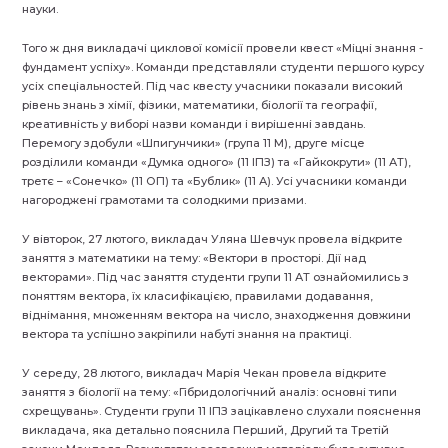
науки.
Того ж дня викладачі циклової комісії провели квест «Міцні знання ‌-
фундамент успіху». Команди представляли студенти першого курсу
усіх спеціальностей. Під час квесту учасники показали високий
рівень знань з хімії, фізики, математики, біології та географії,
креативність у виборі назви команди і вирішенні завдань.
Перемогу здобули «Шпигунчики» (група 11 М), друге місце
розділили команди «Думка одного» (11 ІПЗ) та «Гайкокрути» (11 АТ),
третє – «Сонечко» (11 ОП) та «Бублик» (11 А). Усі учасники команди
нагороджені грамотами та солодкими призами.
У вівторок, 27 лютого, викладач Уляна Шевчук провела відкрите
заняття з математики на тему: «Вектори в просторі. Дії над
векторами». Під час заняття студенти групи 11 АТ ознайомились з
поняттям вектора, їх класифікацією, правилами додавання,
віднімання, множенням вектора на число, знаходження довжини
вектора та успішно закріпили набуті знання на практиці.
У середу, 28 лютого, викладач Марія Чекан провела відкрите
заняття з біології на тему: «Гібридологічний аналіз: основні типи
схрещувань». Студенти групи 11 ІПЗ зацікавлено слухали пояснення
викладача, яка детально пояснила Перший, Другий та Третій