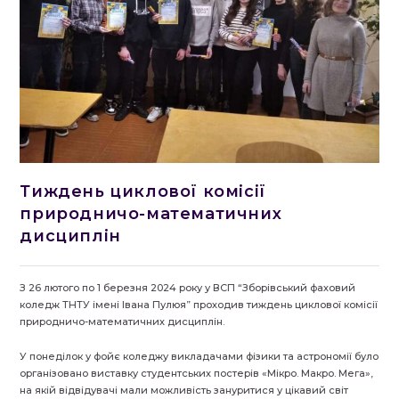
Тиждень циклової комісії
природничо-математичних
дисциплін
З 26 лютого по 1 березня 2024 року у ВСП “Зборівський фаховий
коледж ТНТУ імені Івана Пулюя” проходив тиждень циклової комісії
природничо-математичних дисциплін.
У понеділок у фойє коледжу викладачами фізики та астрономії було
організовано виставку студентських постерів «Мікро. Макро. Мега»,
на якій відвідувачі мали можливість зануритися у цікавий світ