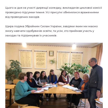
Цього ж дня за участі дирекції коледжу, викладачів циклової комісії
проведено підсумки тижня. Усі присутні обмінялися враженнями
від проведених заходів.
Щира подяка Збройним Силам України, завдяки яким ми маємо
змогу навчати здобувачів освіти, та усім, хто приймав участь у
заходах та підтримував їх учасників.