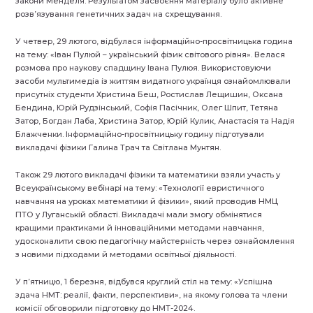
закони Менделя. Результатом засвоєння матеріалу було активне
розв’язування генетичних задач на схрещування.
У четвер, 29 лютого, відбулася інформаційно-просвітницька година
на тему: «Іван Пулюй – український фізик світового рівня». Велася
розмова про наукову спадщину Івана Пулюя. Використовуючи
засоби мультимедіа із життям видатного українця ознайомлювали
присутніх студенти Христина Беш, Ростислав Лещишин, Оксана
Бендина, Юрій Рудзінський, Софія Пасічник, Олег Шпит, Тетяна
Затор, Богдан Лаба, Христина Затор, Юрій Кулик, Анастасія та Надія
Блажченки. Інформаційно-просвітницьку годину підготували
викладачі фізики Галина Трач та Світлана Мунтян.
Також 29 лютого викладачі фізики та математики взяли участь у
Всеукраїнському вебінарі на тему: «Технології евристичного
навчання на уроках математики й фізики», який проводив НМЦ
ПТО у Луганській області. Викладачі мали змогу обмінятися
кращими практиками й інноваційними методами навчання,
удосконалити свою педагогічну майстерність через ознайомлення
з новими підходами й методами освітньої діяльності.
У п’ятницю, 1 березня, відбувся круглий стіл на тему: «Успішна
здача НМТ: реалії, факти, перспективи», на якому голова та члени
комісії обговорили підготовку до НМТ-2024.