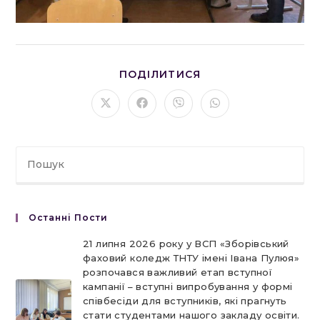
ПОДІЛІТЬСЯ
ПОДІЛИТИСЯ
ЦИМ
ВМІСТОМ
Відкрити
Відкрити
Відкрити
Відкрити
в
в
в
в
новому
новому
новому
новому
вікні
вікні
вікні
вікні
Останні Пости
21 липня 2026 року у ВСП «Зборівський
фаховий коледж ТНТУ імені Івана Пулюя»
розпочався важливий етап вступної
кампанії – вступні випробування у формі
співбесіди для вступників, які прагнуть
стати студентами нашого закладу освіти.