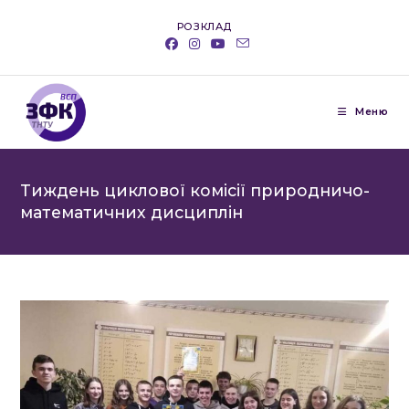
Перейти
РОЗКЛАД
до
вмісту
Меню
Тиждень циклової комісії природничо-
математичних дисциплін