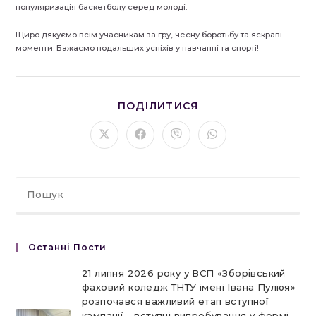
популяризація баскетболу серед молоді.
Щиро дякуємо всім учасникам за гру, чесну боротьбу та яскраві
моменти. Бажаємо подальших успіхів у навчанні та спорті!
ПОДІЛІТЬСЯ
ПОДІЛИТИСЯ
ЦИМ
ВМІСТОМ
Відкрити
Відкрити
Відкрити
Відкрити
в
в
в
в
новому
новому
новому
новому
вікні
вікні
вікні
вікні
Останні Пости
21 липня 2026 року у ВСП «Зборівський
фаховий коледж ТНТУ імені Івана Пулюя»
розпочався важливий етап вступної
кампанії – вступні випробування у формі