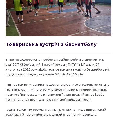
Товариська зустріч з баскетболу
У межах оздоровчої та профорієнтаційної роботи в спортивному
залі ВСП «Зборівський фаховий коледж ТНТУ ім. І. Пулюя» 24
листопада 2025 року відбулася товариська зустріч з баскетболу між
студентами коледжу та учнями ЗОШ №2 м. Зборів.
Під час гри всі учасники продемонстрували злагоджену командну
гру, гарну фізичну підготовку та високий рівень тактико-технічних
навичок. Гра проходила в напруженій, але дружній атмосфері, а
кожна команда прагнула показати свої найкращі якості.
Однак головним результатом матчу стали не лише підсумковий
рахунок, а й нові знайомства, цінний спортивний досвід та