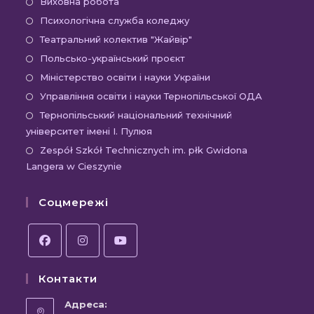
Відкриється
Виховна робота
в
Відкриється
Психологічна служба коледжу
новій
в
Відкриється
Театральний колектив "Жайвір"
вкладці
новій
в
Відкриється
Польсько-український проєкт
вкладці
новій
в
Відкриється
Міністерство освіти і науки України
вкладці
новій
в
Відкриєть
Управління освіти і науки Тернопільської ОДА
вкладці
новій
в
Відк
Тернопільський національний технічний
вкладці
новій
університет імені І. Пулюя
в
вкладці
новій
Відк
Zespół Szkół Technicznych im. płk Gwidona
Langera w Cieszynie
вкла
в
новій
Соцмережі
вкла
Відкриється
Відкриється
Відкриється
Контакти
в
в
в
новій
новій
новій
Адреса: