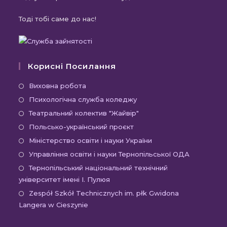
Тоді тобі саме до нас!
Корисні Посилання
Відкриється
Виховна робота
в
Відкриється
Психологічна служба коледжу
новій
в
Відкриється
Театральний колектив "Жайвір"
вкладці
новій
в
Відкриється
Польсько-український проєкт
вкладці
новій
в
Відкриється
Міністерство освіти і науки України
вкладці
новій
в
Відкриєть
Управління освіти і науки Тернопільської ОДА
вкладці
новій
в
Відк
Тернопільський національний технічний
вкладці
новій
університет імені І. Пулюя
в
вкладці
новій
Відк
Zespół Szkół Technicznych im. płk Gwidona
Langera w Cieszynie
вкла
в
новій