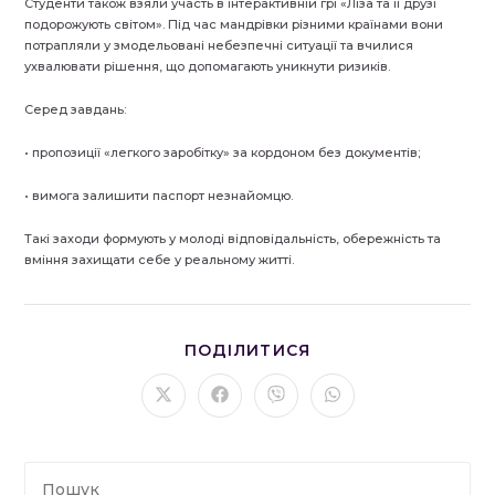
Студенти також взяли участь в інтерактивній грі «Ліза та її друзі
подорожують світом». Під час мандрівки різними країнами вони
потрапляли у змодельовані небезпечні ситуації та вчилися
ухвалювати рішення, що допомагають уникнути ризиків.
Серед завдань:
• пропозиції «легкого заробітку» за кордоном без документів;
• вимога залишити паспорт незнайомцю.
Такі заходи формують у молоді відповідальність, обережність та
вміння захищати себе у реальному житті.
ПОДІЛІТЬСЯ
ПОДІЛИТИСЯ
ЦИМ
ВМІСТОМ
Відкрити
Відкрити
Відкрити
Відкрити
в
в
в
в
новому
новому
новому
новому
вікні
вікні
вікні
вікні