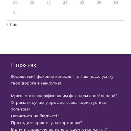
24
25
26
27
28
29
30
31
« Лип
Про Нас
Зборівський фаховий коледж - твій шлях до успіху,
твоя дорога в майбутнє!
Мрієш стати кваліфікованим фахівцем своєї справи?
Отримати сучасну професію, яка користується
попитом?
Навчатися на бюджеті?
Проходити практику за кордоном?
Відчути справжнє активне студентське життя?