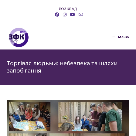
Перейти
РОЗКЛАД
до
вмісту
Меню
Торгівля людьми: небезпека та шляхи
запобігання