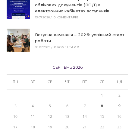
облікових документів (ВОД) в
електронних кабінетах вступників
13.07.2026
/
0 КОМЕНТАРІВ
Вступна кампанія – 2026: успішний старт
роботи
06.07.2026
/
0 КОМЕНТАРІВ
СЕРПЕНЬ 2026
ПН
ВТ
СР
ЧТ
ПТ
СБ
НД
1
2
3
4
5
6
7
8
9
10
11
12
13
14
15
16
17
18
19
20
21
22
23