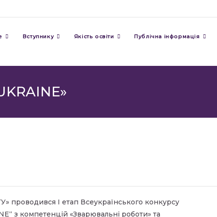
е
Вступнику
Якість освіти
Публічна інформація
 UKRAINЕ»
ТУ» проводився І етап Всеукраїнського конкурсу
Е“ з компетенцій «Зварювальні роботи» та