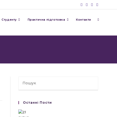
Перемкну
Студенту
Практична підготовка
Контакти
пошук
на
веб-
Останні Пости
сайті