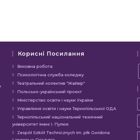
Корисні Посилання
Відкриється
Виховна робота
в
Відкриється
Психологічна служба коледжу
новій
в
Відкриється
Театральний колектив "Жайвір"
?
вкладці
новій
в
Відкриється
Польсько-український проєкт
вкладці
новій
в
Відкриється
Міністерство освіти і науки України
вкладці
новій
в
Відкриєть
Управління освіти і науки Тернопільської ОДА
вкладці
новій
в
Відкр
Тернопільський національний технічний
вкладці
новій
університет імені І. Пулюя
в
вкладці
новій
Відкр
Zespół Szkół Technicznych im. płk Gwidona
Langera w Cieszynie