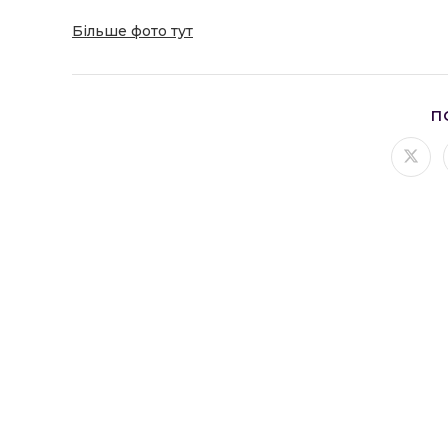
Більше фото тут
П
Відк
в
ново
вікні