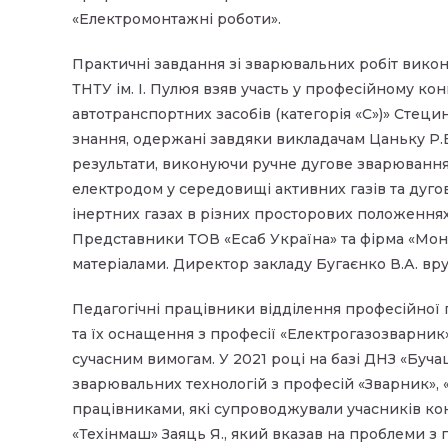
«Електромонтажні роботи».
Практичні завдання зі зварювальних робіт викон
ТНТУ ім. І. Пулюя взяв участь у професійному ко
автотранспортних засобів (категорія «С»)» Стец
знання, одержані завдяки викладачам Цаньку Р.В.
результати, виконуючи ручне дугове зварюванн
електродом у середовищі активних газів та ду
інертних газах в різних просторових положеннях
Представники ТОВ «Есаб Україна» та фірма «Мон
матеріалами. Директор закладу Бугаєнко В.А. вру
Педагогічні працівники відділення професійної 
та їх оснащення з професії «Електрогазозварник
сучасним вимогам. У 2021 році на базі ДНЗ «Бу
зварювальних технологій з професій «Зварник», «
працівниками, які супроводжували учасників ко
«Техінмаш» Заяць Я., який вказав на проблеми з