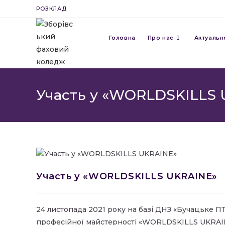
Перейти
РОЗКЛАД
до
вмісту
Головна
Про нас
Актуальн
Участь у «WORLDSKILLS
Участь у «WORLDSKILLS UKRAINЕ»
24 листопада 2021 року на базі ДНЗ «Бучацьке П
професійної майстерності «WORLDSKILLS UKRAIN