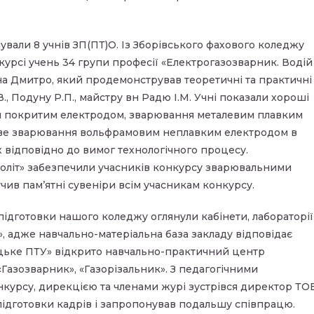
ували 8 учнів ЗП(ПТ)О. Із Зборівського фахового коледжу
нкурсі учень 34 групи професії «Електрогазозварник. Водій
ина Дмитро, який продемонстрував теоретичні та практичні
, Подуну Р.П., майстру вн Радю І.М. Учні показали хороші
я покритим електродом, зварювання металевим плавким
гове зварювання вольфрамовим неплавким електродом в
 відповідно до вимог технологічного процесу.
оліт» забезпечили учасників конкурсу зварювальними
чив пам’ятні сувеніри всім учасникам конкурсу.
підготовки нашого коледжу оглянули кабінети, лабораторії
», адже навчально-матеріальна база закладу відповідає
чацьке ПТУ» відкрито навчально-практичний центр
Газозварник», «Газорізальник». З педагогічними
нкурсу, дирекцією та членами журі зустрівся директор ТО
 підготовки кадрів і запропонував подальшу співпрацю.