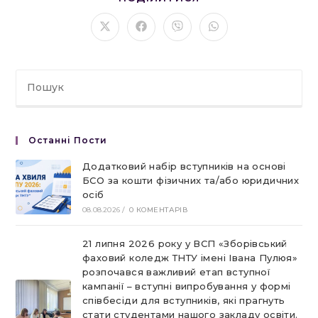
ЦИМ
ВМІСТОМ
Відкрити
Відкрити
Відкрити
Відкрити
в
в
в
в
новому
новому
новому
новому
вікні
вікні
вікні
вікні
Останні Пости
Додатковий набір вступників на основі
БСО за кошти фізичних та/або юридичних
осіб
08.08.2026
/
0 КОМЕНТАРІВ
21 липня 2026 року у ВСП «Зборівський
фаховий коледж ТНТУ імені Івана Пулюя»
розпочався важливий етап вступної
кампанії – вступні випробування у формі
співбесіди для вступників, які прагнуть
стати студентами нашого закладу освіти.