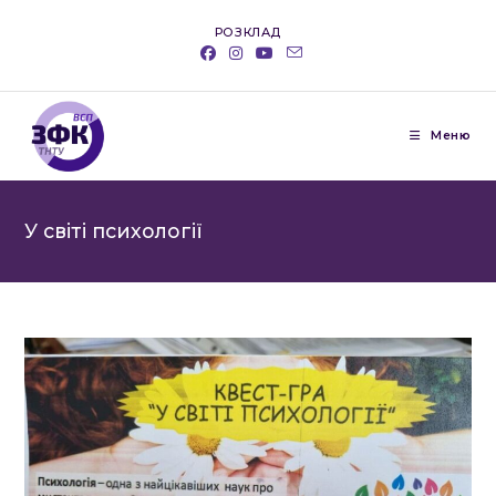
Перейти
РОЗКЛАД
до
вмісту
Меню
У світі психології