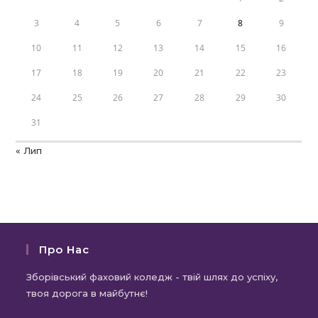
3
4
5
6
7
8
9
10
11
12
13
14
15
16
17
18
19
20
21
22
23
24
25
26
27
28
29
30
31
« Лип
Про Нас
Зборівський фаховий коледж - твій шлях до успіху,
твоя дорога в майбутнє!