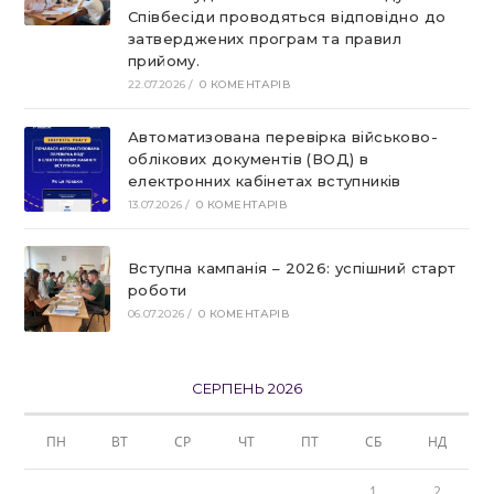
Співбесіди проводяться відповідно до
затверджених програм та правил
прийому.
22.07.2026
/
0 КОМЕНТАРІВ
Автоматизована перевірка військово-
облікових документів (ВОД) в
електронних кабінетах вступників
13.07.2026
/
0 КОМЕНТАРІВ
Вступна кампанія – 2026: успішний старт
роботи
06.07.2026
/
0 КОМЕНТАРІВ
СЕРПЕНЬ 2026
ПН
ВТ
СР
ЧТ
ПТ
СБ
НД
1
2