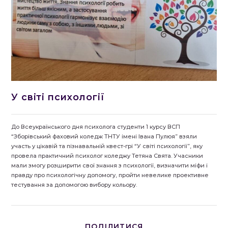
У світі психології
До Всеукраїнського дня психолога студенти 1 курсу ВСП
“Зборівський фаховий коледж ТНТУ імені Івана Пулюя” взяли
участь у цікавій та пізнавальній квест-грі “У світі психології”, яку
провела практичний психолог коледжу Тетяна Свята. Учасники
мали змогу розширити свої знання з психології, визначити міфи і
правду про психологічну допомогу, пройти невелике проективне
тестування за допомогою вибору кольору.
ПОДІЛІТЬСЯ
ПОДІЛИТИСЯ