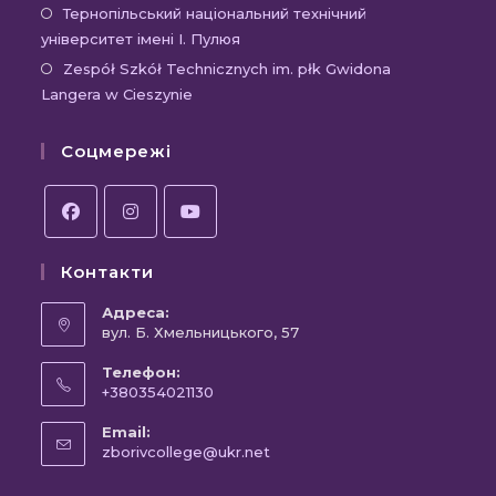
вкладці
новій
в
Відк
Тернопільський національний технічний
вкладці
новій
університет імені І. Пулюя
в
вкладці
новій
Відк
Zespół Szkół Technicznych im. płk Gwidona
Langera w Cieszynie
вкла
в
новій
Соцмережі
вкла
Відкриється
Відкриється
Відкриється
Контакти
в
в
в
новій
новій
новій
Адреса:
вкладці
вул. Б. Хмельницького, 57
вкладці
вкладці
Телефон:
+380354021130
Відкриється
Email:
у
Відкриється
zborivcollege@ukr.net
вашому
у
вашому