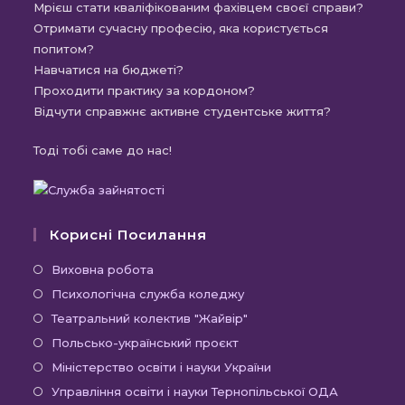
Мрієш стати кваліфікованим фахівцем своєї справи?
Отримати сучасну професію, яка користується
попитом?
Навчатися на бюджеті?
Проходити практику за кордоном?
Відчути справжнє активне студентське життя?
Тоді тобі саме до нас!
Корисні Посилання
Відкриється
Виховна робота
в
Відкриється
Психологічна служба коледжу
новій
в
Відкриється
Театральний колектив "Жайвір"
вкладці
новій
в
Відкриється
Польсько-український проєкт
вкладці
новій
в
Відкриється
Міністерство освіти і науки України
вкладці
новій
в
Відкриєть
Управління освіти і науки Тернопільської ОДА