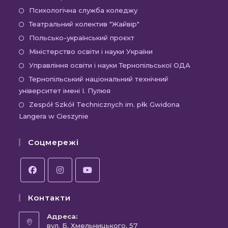
в
Відкриється
Психологічна служба коледжу
новій
в
Відкриється
Театральний колектив "Жайвір"
вкладці
новій
в
Відкриється
Польсько-український проєкт
вкладці
новій
в
Відкриється
Міністерство освіти і науки України
вкладці
новій
в
Відкриєть
Управління освіти і науки Тернопільської ОДА
вкладці
новій
в
Відк
Тернопільський національний технічний
вкладці
новій
університет імені І. Пулюя
в
вкладці
новій
Відк
Zespół Szkół Technicznych im. płk Gwidona
Langera w Cieszynie
вкла
в
новій
Соцмережі
вкла
Відкриється
Відкриється
Відкриється
Контакти
в
в
в
новій
новій
новій
Адреса:
вкладці
вул. Б. Хмельницького, 57
вкладці
вкладці