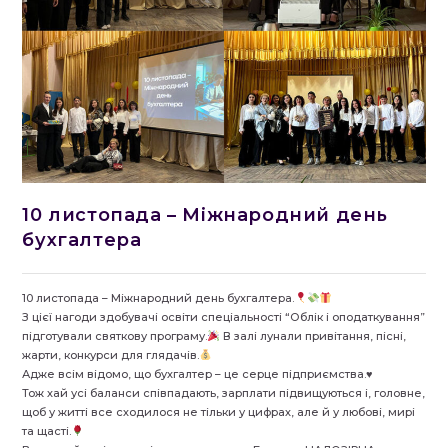
10 листопада – Міжнародний день
бухгалтера
10 листопада – Міжнародний день бухгалтера.
З цієї нагоди здобувачі освіти спеціальності “Облік і оподаткування”
підготували святкову програму.
В залі лунали привітання, пісні,
жарти, конкурси для глядачів.
Адже всім відомо, що бухгалтер – це серце підприємства.♥️
Тож хай усі баланси співпадають, зарплати підвищуються і, головне,
щоб у житті все сходилося не тільки у цифрах, але й у любові, мирі
та щасті.