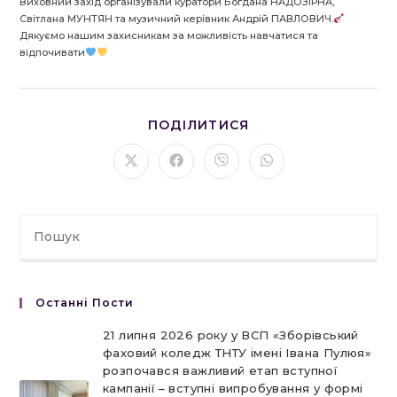
Виховний захід організували куратори Богдана НАДОЗІРНА,
Світлана МУНТЯН та музичний керівник Андрій ПАВЛОВИЧ.
Дякуємо нашим захисникам за можливість навчатися та
відпочивати
ПОДІЛІТЬСЯ
ПОДІЛИТИСЯ
ЦИМ
ВМІСТОМ
Відкрити
Відкрити
Відкрити
Відкрити
в
в
в
в
новому
новому
новому
новому
вікні
вікні
вікні
вікні
Останні Пости
21 липня 2026 року у ВСП «Зборівський
фаховий коледж ТНТУ імені Івана Пулюя»
розпочався важливий етап вступної
кампанії – вступні випробування у формі