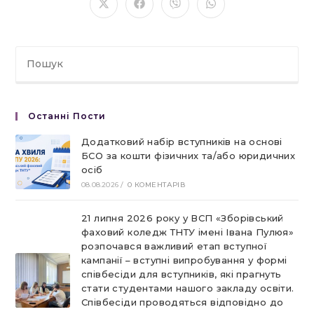
ВМІСТОМ
Відкрити
Відкрити
Відкрити
Відкрити
в
в
в
в
новому
новому
новому
новому
вікні
вікні
вікні
вікні
Останні Пости
Додатковий набір вступників на основі
БСО за кошти фізичних та/або юридичних
осіб
08.08.2026
/
0 КОМЕНТАРІВ
21 липня 2026 року у ВСП «Зборівський
фаховий коледж ТНТУ імені Івана Пулюя»
розпочався важливий етап вступної
кампанії – вступні випробування у формі
співбесіди для вступників, які прагнуть
стати студентами нашого закладу освіти.
Співбесіди проводяться відповідно до