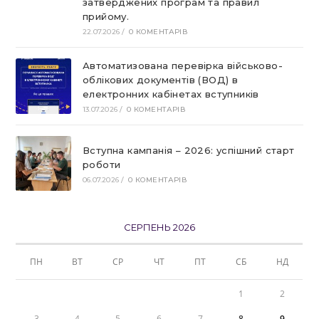
затверджених програм та правил
прийому.
22.07.2026
/
0 КОМЕНТАРІВ
Автоматизована перевірка військово-
облікових документів (ВОД) в
електронних кабінетах вступників
13.07.2026
/
0 КОМЕНТАРІВ
Вступна кампанія – 2026: успішний старт
роботи
06.07.2026
/
0 КОМЕНТАРІВ
СЕРПЕНЬ 2026
ПН
ВТ
СР
ЧТ
ПТ
СБ
НД
1
2
3
4
5
6
7
8
9