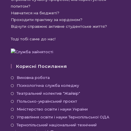
попитом?
Навчатися на бюджеті?
Проходити практику за кордоном?
Відчути справжнє активне студентське життя?
Тоді тобі саме до нас!
Корисні Посилання
Відкриється
Виховна робота
в
Відкриється
Психологічна служба коледжу
новій
в
Відкриється
Театральний колектив "Жайвір"
вкладці
новій
в
Відкриється
Польсько-український проєкт
вкладці
новій
в
Відкриється
Міністерство освіти і науки України
вкладці
новій
в
Відкриєть
Управління освіти і науки Тернопільської ОДА
вкладці
новій
в
Відк
Тернопільський національний технічний