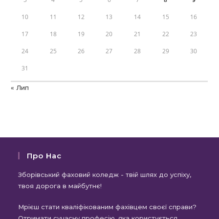
10
11
12
13
14
15
16
17
18
19
20
21
22
23
24
25
26
27
28
29
30
31
« Лип
Про Нас
Зборівський фаховий коледж - твій шлях до успіху,
твоя дорога в майбутнє!
Мрієш стати кваліфікованим фахівцем своєї справи?
Отримати сучасну професію, яка користується