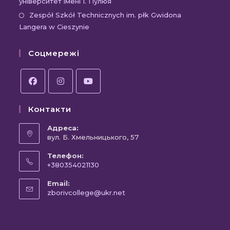
вкладці
новій
університет імені І. Пулюя
в
вкладці
новій
Відк
Zespół Szkół Technicznych im. płk Gwidona
Langera w Cieszynie
вкла
в
новій
Соцмережі
вкла
Відкриється
Відкриється
Відкриється
Контакти
в
в
в
новій
новій
новій
Адреса:
вкладці
вул. Б. Хмельницького, 57
вкладці
вкладці
Телефон:
+380354021130
Відкриється
Email:
у
Відкриється
zborivcollege@ukr.net
вашому
у
вашому
застосунку
застосунку