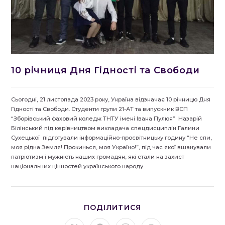
10 річниця Дня Гідності та Свободи
Сьогодні, 21 листопада 2023 року, Україна відзначає 10 річницю Дня
Гідності та Свободи. Студенти групи 21-АТ та випускник ВСП
“Зборівський фаховий коледж ТНТУ імені Івана Пулюя” Назарій
Білінський під керівництвом викладача спецдисциплін Галини
Сухецької підготували інформаційно-просвітницьку годину “Не спи,
моя рідна Земля! Прокинься, моя Україно!”, під час якої вшанували
патріотизм і мужність наших громадян, які стали на захист
національних цінностей українського народу.
ПОДІЛІТЬСЯ
ПОДІЛИТИСЯ
ЦИМ