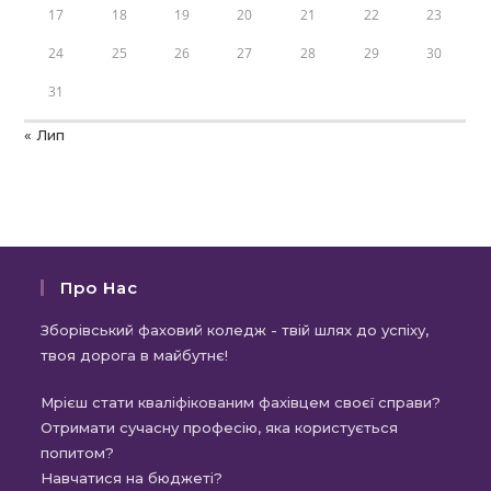
17
18
19
20
21
22
23
24
25
26
27
28
29
30
31
« Лип
Про Нас
Зборівський фаховий коледж - твій шлях до успіху,
твоя дорога в майбутнє!
Мрієш стати кваліфікованим фахівцем своєї справи?
Отримати сучасну професію, яка користується
попитом?
Навчатися на бюджеті?