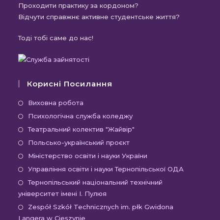
Проходити практику за кордоном?
Відчути справжнє активне студентське життя?
Тоді тобі саме до нас!
Корисні Посилання
Відкриється
Виховна робота
в
Відкриється
Психологічна служба коледжу
новій
в
Відкриється
Театральний колектив "Жайвір"
вкладці
новій
в
Відкриється
Польсько-український проєкт
вкладці
новій
в
Відкриється
Міністерство освіти і науки України
вкладці
новій
в
Відкриєть
Управління освіти і науки Тернопільської ОДА
вкладці
новій
в
Відк
Тернопільський національний технічний
вкладці
новій
університет імені І. Пулюя
в
вкладці
новій
Відк
Zespół Szkół Technicznych im. płk Gwidona
Langera w Cieszynie
вкла
в