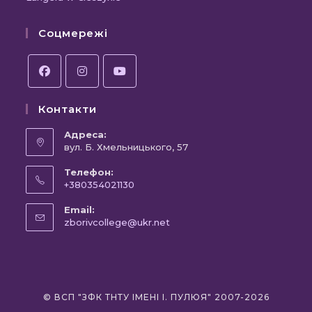
новій
Соцмережі
вкла
Відкриється
Відкриється
Відкриється
Контакти
в
в
в
новій
новій
новій
Адреса:
вкладці
вул. Б. Хмельницького, 57
вкладці
вкладці
Телефон:
+380354021130
Відкриється
Email:
у
Відкриється
zborivcollege@ukr.net
вашому
у
вашому
застосунку
застосунку
© ВСП "ЗФК ТНТУ ІМЕНІ І. ПУЛЮЯ" 2007-2026