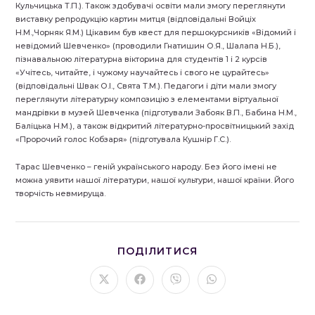
Кульчицька Т.П.). Також здобувачі освіти мали змогу переглянути
виставку репродукцію картин митця (відповідальні Войціх
Н.М.,Чорняк Я.М.) Цікавим був квест для першокурсників «Відомий і
невідомий Шевченко» (проводили Гнатишин О.Я., Шалапа Н.Б.),
пізнавальною літературна вікторина для студентів 1 і 2 курсів
«Учітесь, читайте, і чужому научайтесь і свого не цурайтесь»
(відповідальні Швак О.І., Свята Т.М.). Педагоги і діти мали змогу
переглянути літературну композицію з елементами віртуальної
мандрівки в музей Шевченка (підготували Забояк В.П., Бабина Н.М.,
Баліцька Н.М.), а також відкритий літературно-просвітницький захід
«Пророчий голос Кобзаря» (підготувала Кушнір Г.С.).
Тарас Шевченко – геній українського народу. Без його імені не
можна уявити нашої літератури, нашої культури, нашої країни. Його
творчість невмируща.
ПОДІЛІТЬСЯ
ПОДІЛИТИСЯ
ЦИМ
ВМІСТОМ
Відкрити
Відкрити
Відкрити
Відкрити
в
в
в
в
новому
новому
новому
новому
вікні
вікні
вікні
вікні