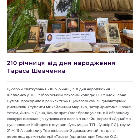
210 річниця від дня народження
Тараса Шевченка
Цьогоріч святкування 210-ої річниці від дня народження Т.Г.
Шевченка у ВСП “Зборівський фаховий коледж ТНТУ імені Івана
Пулюя” проходило в рамках тижня циклової комісії гуманітарних
дисциплін. Студенти Михайлишин Мар’яна, Затор Христина, Коваль
Устим, Антонів Діана, Конфедрат Олег брали участь в ІІ обласному
конкурсі виконавців художнього слова в онлайн-форматі «Єднаймо
душі словом Кобзаря» (готували Кульчицька Т.П., Кушнір Г.С.), групи
21-М, 11-А завітали у Тернопільський драматичний театр на
перегляд драми-містерії «Тарас» (організатори Теслюк О.С.,