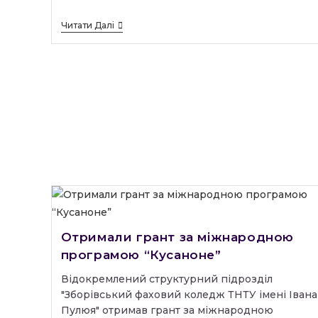
21
Читати Далі
Липня
2026
Року
У
ВСП
«Зборівський
Фаховий
Коледж
ТНТУ
Імені
Івана
Пулюя»
Розпочався
Важливий
Етап
Вступної
Кампанії
–
Отримали грант за міжнародною
Вступні
Випробування
програмою “Кусаноне”
У
Формі
Відокремлений структурний підрозділ
Співбесіди
"Зборівський фаховий коледж ТНТУ імені Івана
Для
Вступників,
Пулюя" отримав грант за міжнародною