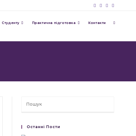
Перемкну
Студенту
Практична підготовка
Контакти
пошук
на
веб-
сайті
Останні Пости