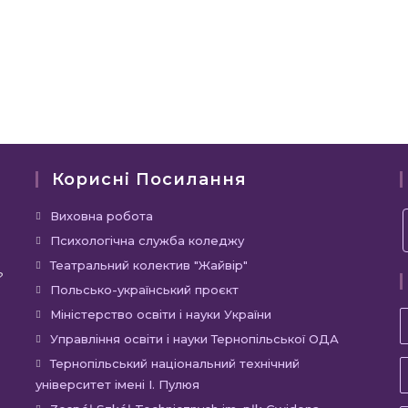
Корисні Посилання
Відкриється
Виховна робота
в
Відкриється
Психологічна служба коледжу
новій
в
Відкриється
Театральний колектив "Жайвір"
?
вкладці
новій
в
Відкриється
Польсько-український проєкт
вкладці
новій
в
Відкриється
Міністерство освіти і науки України
вкладці
новій
в
Відкриєть
Управління освіти і науки Тернопільської ОДА
вкладці
новій
в
Відкр
Тернопільський національний технічний
вкладці
новій
університет імені І. Пулюя
в
вкладці