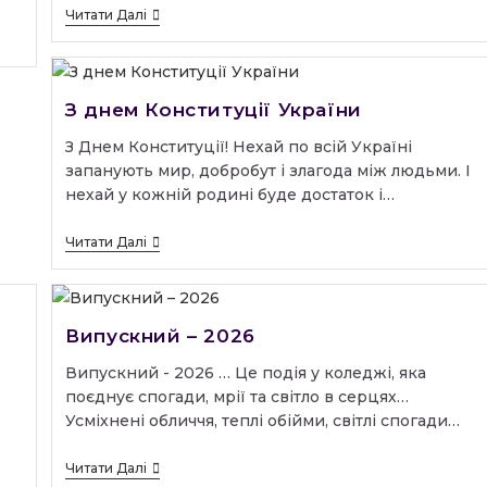
Вступна
Читати Далі
Кампанія
–
2026:
Успішний
Старт
З днем Конституції України
Роботи
З Днем Конституції! Нехай по всій Україні
запанують мир, добробут і злагода між людьми. І
нехай у кожній родині буде достаток і…
З
Читати Далі
Днем
Конституції
України
Випускний – 2026
Випускний - 2026 … Це подія у коледжі, яка
поєднує спогади, мрії та світло в серцях…
Усміхнені обличчя, теплі обійми, світлі спогади…
Випускний
Читати Далі
–