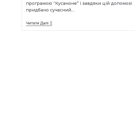
Які
програмою “Кусаноне” і завдяки цій допомозі
Прагнуть
придбано сучасний…
Стати
Студентами
Нашого
Отримали
Читати Далі
Закладу
Грант
Освіти.
За
Співбесіди
Міжнародною
Проводяться
Програмою
Відповідно
“Кусаноне”
До
Затверджених
Програм
Та
Правил
Прийому.