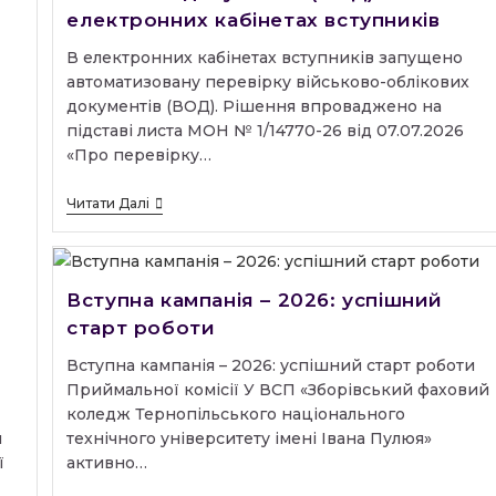
електронних кабінетах вступників
В електронних кабінетах вступників запущено
автоматизовану перевірку військово-облікових
документів (ВОД). Рішення впроваджено на
підставі листа МОН № 1/14770-26 від 07.07.2026
«Про перевірку…
Автоматизована
Читати Далі
Перевірка
Військово-
Облікових
Документів
(ВОД)
Вступна кампанія – 2026: успішний
В
старт роботи
Електронних
Кабінетах
Вступників
Вступна кампанія – 2026: успішний старт роботи
Приймальної комісії У ВСП «Зборівський фаховий
коледж Тернопільського національного
технічного університету імені Івана Пулюя»
и
активно…
ї