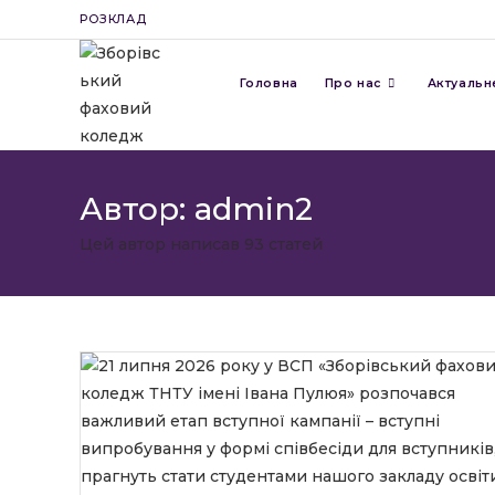
Перейти
РОЗКЛАД
до
вмісту
Головна
Про нас
Актуальн
Автор:
admin2
Цей автор написав 93 статей