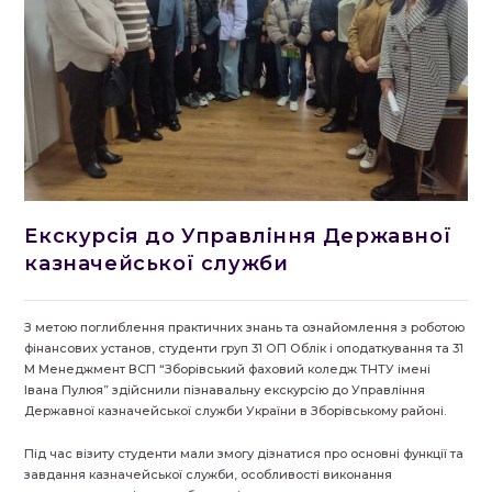
Eкскурсія до Управління Державної
казначейської служби
З метою поглиблення практичних знань та ознайомлення з роботою
фінансових установ, студенти груп 31 ОП Облік і оподаткування та 31
М Менеджмент ВСП “Зборівський фаховий коледж ТНТУ імені
Івана Пулюя” здійснили пізнавальну екскурсію до Управління
Державної казначейської служби України в Зборівському районі.
Під час візиту студенти мали змогу дізнатися про основні функції та
завдання казначейської служби, особливості виконання