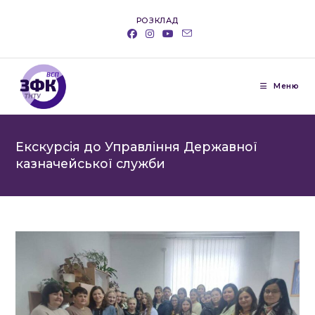
Перейти
РОЗКЛАД
до
вмісту
Меню
Eкскурсія до Управління Державної
казначейської служби