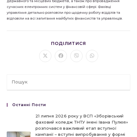
державного та місцевих бюджетів, а також про впровадження
сучасних електронних систем у фінансовій сфері. Фахівці
управління детально розповіли про щоденну роботу відділів та
відповіли на всі запитання майбутніх фінансистів та управлінців.
ПОДІЛІТЬСЯ
ПОДІЛИТИСЯ
ЦИМ
ВМІСТОМ
Відкрити
Відкрити
Відкрити
Відкрити
в
в
в
в
новому
новому
новому
новому
вікні
вікні
вікні
вікні
Останні Пости
21 липня 2026 року у ВСП «Зборівський
фаховий коледж ТНТУ імені Івана Пулюя»
розпочався важливий етап вступної
кампанії – вступні випробування у формі