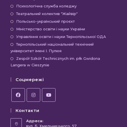
в
Відкриється
Психологічна служба коледжу
новій
в
Відкриється
Театральний колектив "Жайвір"
вкладці
новій
в
Відкриється
Польсько-український проєкт
вкладці
новій
в
Відкриється
Міністерство освіти і науки України
вкладці
новій
в
Відкриєть
Управління освіти і науки Тернопільської ОДА
вкладці
новій
в
Відк
Тернопільський національний технічний
вкладці
новій
університет імені І. Пулюя
в
вкладці
новій
Відк
Zespół Szkół Technicznych im. płk Gwidona
Langera w Cieszynie
вкла
в
новій
Соцмережі
вкла
Відкриється
Відкриється
Відкриється
Контакти
в
в
в
новій
новій
новій
Адреса:
вкладці
вул. Б. Хмельницького, 57
вкладці
вкладці