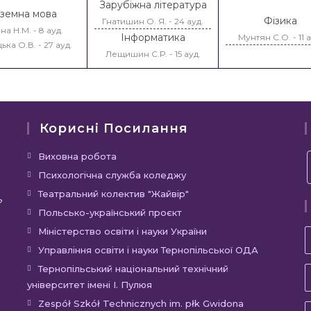
Зарубіжна література
оземна мова
Фізика
Гнатишин О. Я. - 24 ауд.
а Н.М. - 8 ауд.
Інформатика
Мунтян С.О. - 11 а
ка О.В. - 27 ауд.
Лещишин С.Р. - 15 ауд.
Корисні Посилання
Виховна робота
Психологічна служба коледжу
Театральний колектив "Жайвір"
?
Польсько-український проєкт
Міністерство освіти і науки України
Управління освіти і науки Тернопільської ОДА
Тернопільський національний технічний
університет імені І. Пулюя
Zespół Szkół Technicznych im. płk Gwidona