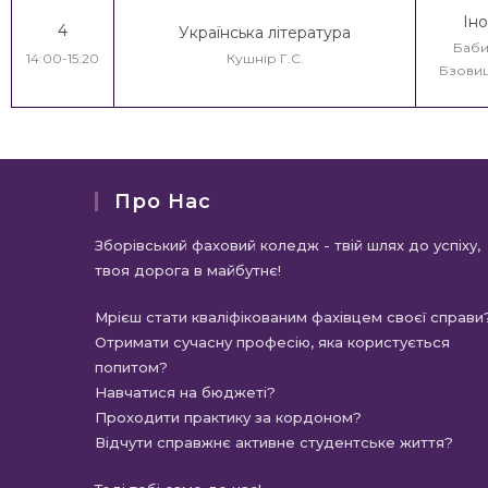
Ін
4
Українська література
Бабин
14:00-15:20
Кушнір Г.С.
Бзовиць
Про Нас
Зборівський фаховий коледж - твій шлях до успіху,
твоя дорога в майбутнє!
Мрієш стати кваліфікованим фахівцем своєї справи
Отримати сучасну професію, яка користується
попитом?
Навчатися на бюджеті?
Проходити практику за кордоном?
Відчути справжнє активне студентське життя?