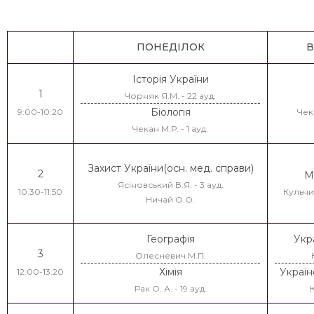
ПОНЕДІЛОК
В
Історія України
1
Чорняк Я.М. - 22 ауд.
Біологія
9:00-10:20
Чека
Чекан М.Р. - 1 ауд.
Захист України(осн. мед. справи)
2
М
Ясіновський В.Я. - 3 ауд.
10:30-11:50
Кульчиц
Ничай О.О.
Географія
Укр
3
Олесневич М.П.
Хімія
Україн
12:00-13:20
Рак О. А. - 19 ауд.