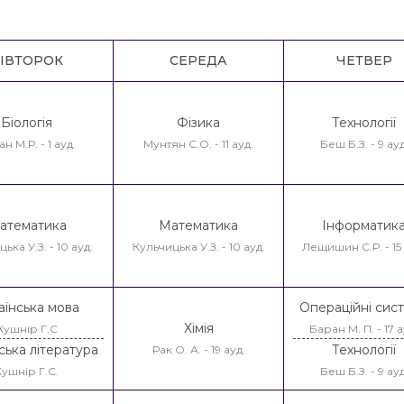
ІВТОРОК
СЕРЕДА
ЧЕТВЕР
Біологія
Фізика
Технології
н М.Р. - 1 ауд.
Мунтян С.О. - 11 ауд.
Беш Б.З. - 9 ауд
атематика
Математика
Інформатик
ька У.З. - 10 ауд.
Кульчицька У.З. - 10 ауд.
Лещишин С.Р. - 15 
аїнська мова
Операційні сис
Хімія
Кушнір Г.С
Баран М. П. - 17 а
ська література
Технології
Рак О. А. - 19 ауд.
Кушнір Г.С.
Беш Б.З. - 9 ауд