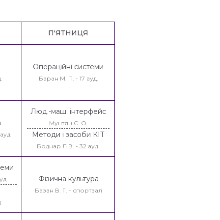
П'ЯТНИЦЯ
Операційні системи
.
Баран М. П. - 17 ауд.
Люд.-маш. інтерфейс
а
Мунтян С. О.
Методи і засоби КІТ
ауд.
Боднар Л.В. - 32 ауд.
теми
Фізична культура
уд.
Базан В. Г. - спортзал
.