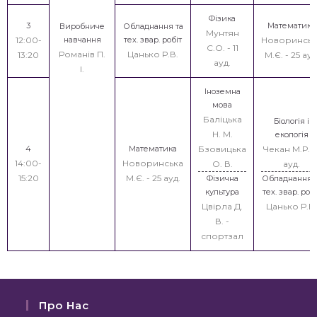
Фізика
3
Математика
Виробниче
Обладнання та
Мунтян
12:00-
навчання
тех. звар. робіт
Новоринськ
С.О. - 11
Романів П.
Цанько Р.В.
13:20
М.Є. - 25 ауд
ауд.
І.
Іноземна
мова
Баліцька
Біологія і
Н. М.
екологія
4
Математика
Бзовицька
Чекан М.Р. - 
14:00-
Новоринська
О. В.
ауд.
15:20
М.Є. - 25 ауд.
Фізична
Обладнання т
культура
тех. звар. робі
Цвірла Д.
Цанько Р.В.
В. -
спортзал
Про Нас