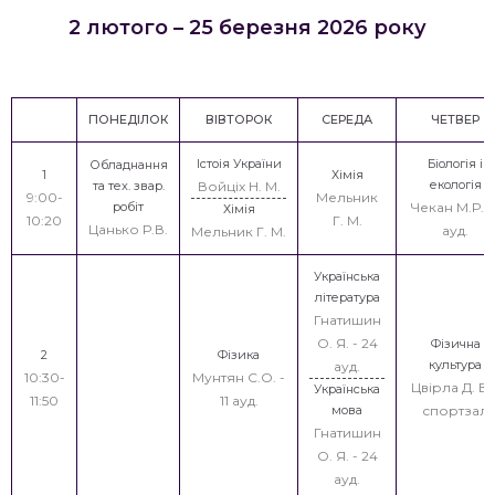
2 лютого – 25 березня 2026 року
ПОНЕДІЛОК
ВІВТОРОК
СЕРЕДА
ЧЕТВЕР
Істоія України
Біологія і
Обладнання
1
Хімія
екологія
та тех. звар.
Войціх Н. М.
9:00-
Мельник
робіт
Чекан М.Р. - 
Хімія
10:20
Г. М.
Цанько Р.В.
ауд.
Мельник Г. М.
Українська
література
Гнатишин
О. Я. - 24
Фізична
2
Фізика
культура
ауд.
10:30-
Мунтян С.О. -
Цвірла Д. В. 
Українська
11:50
11 ауд.
мова
спортзал
Гнатишин
О. Я. - 24
ауд.