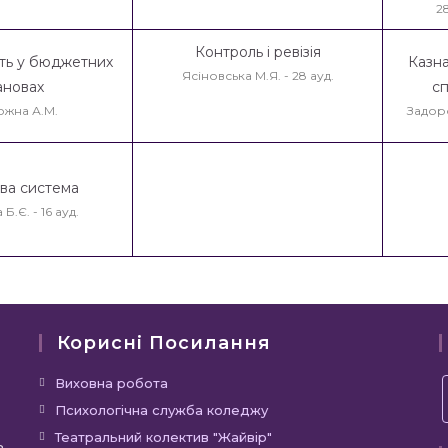
28
Контроль і ревізія
ість у бюджетних
Казн
Ясіновська М.Я. - 28 ауд.
ановах
с
ожна А.М.
Задор
ва система
Б.Є. - 16 ауд.
Корисні Посилання
Виховна робота
Психологічна служба коледжу
Театральний колектив "Жайвір"