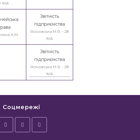
 ауд.
Звітність
ачейська
підприємства
права
Ясіновська М.Я. - 28
ожна А.М.
ауд.
Звітність
підприємства
Ясіновська М.Я. - 28
ауд.
Соцмережі