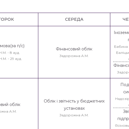
ТОРОК
СЕРЕДА
ЧЕ
Інозем
мова(за п/с)
Бабина Н
Фінансовий облік
.М. - 8 ауд.
Баліцьк
Задорожна А.М.
.М. - 29 ауд.
Фінанс
Задор
Под
си
Надозірн
Облік і звітність у бюджетних
вий облік
установах
Зві
ожна А.М.
Задорожна А.М.
підп
Ясіновьс