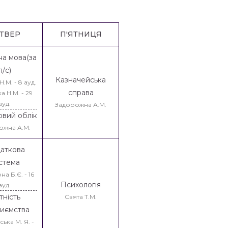
ТВЕР
П'ЯТНИЦЯ
на мова(за
п/с)
Казначейська
.М. - 8 ауд.
справа
а Н.М. - 29
ауд.
Задорожна А.М.
овий облік
ожна А.М.
аткова
стема
а Б.Є. - 16
Психологія
ауд.
тність
Свята Т.М.
риємства
ька М. Я. -