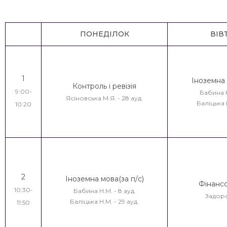
ПОНЕДІЛОК
ВІВ
1
Іноземна 
Контроль і ревізія
9:00-
Бабина Н
Ясіновська М.Я. - 28 ауд.
Баліцька Н
10:20
2
Іноземна мова(за п/с)
Фінансо
10:30-
Бабина Н.М. - 8 ауд.
Задор
Баліцька Н.М. - 29 ауд.
11:50