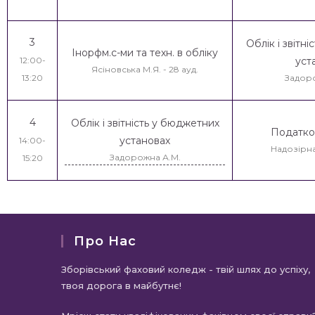
3
Облік і звітн
Інорфм.с-ми та техн. в обліку
12:00-
уст
Ясіновська М.Я. - 28 ауд.
13:20
Задор
4
Облік і звітність у бюджетних
Податко
установах
14:00-
Надозірна 
Задорожна А.М.
15:20
Про Нас
Зборівський фаховий коледж - твій шлях до успіху,
твоя дорога в майбутнє!