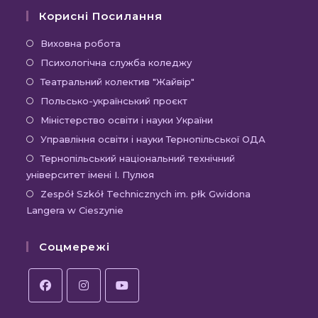
Корисні Посилання
Відкриється
Виховна робота
в
Відкриється
Психологічна служба коледжу
новій
в
Відкриється
Театральний колектив "Жайвір"
вкладці
новій
в
Відкриється
Польсько-український проєкт
вкладці
новій
в
Відкриється
Міністерство освіти і науки України
вкладці
новій
в
Відкриєть
Управління освіти і науки Тернопільської ОДА
вкладці
новій
в
Відк
Тернопільський національний технічний
вкладці
новій
університет імені І. Пулюя
в
вкладці
новій
Відк
Zespół Szkół Technicznych im. płk Gwidona
Langera w Cieszynie
вкла
в
новій
Соцмережі
вкла
Відкриється
Відкриється
Відкриється