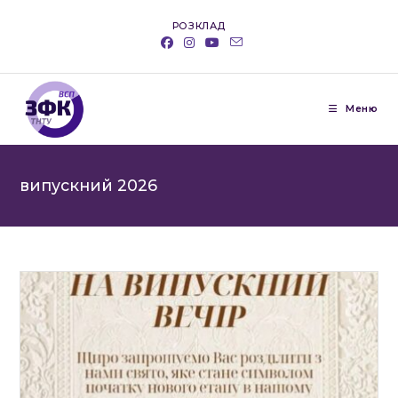
Перейти
РОЗКЛАД
до
вмісту
Меню
випускний 2026