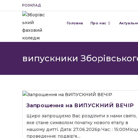
Перейти
РОЗКЛАД
до
вмісту
Головна
Про нас
Актуальн
випускники Зборівськог
Запрошення на ВИПУСКНИЙ ВЕЧІР
Щиро запрошуємо Вас розділити з нами свято,
яке стане символом початку нового етапу в
нашому дитті. Дата: 27.06.2026р.Час: : 15:00Місц
проведення: подвір'я…