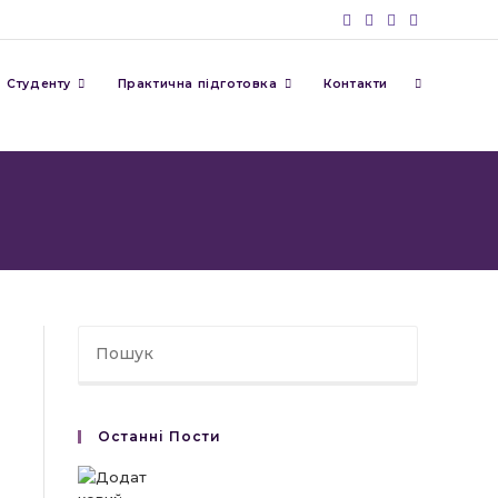
Перемкну
Студенту
Практична підготовка
Контакти
пошук
на
веб-
Останні Пости
сайті