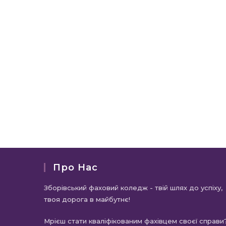
Про Нас
Зборівський фаховий коледж - твій шлях до успіху,
твоя дорога в майбутнє!
Мрієш стати кваліфікованим фахівцем своєї справи