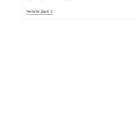
Запрошення
Читати Далі
На
ВИПУСКНИЙ
ВЕЧІР