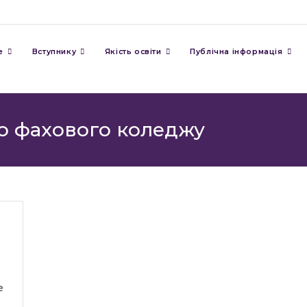
е
Вступнику
Якість освіти
Публічна інформація
о фахового коледжу
е