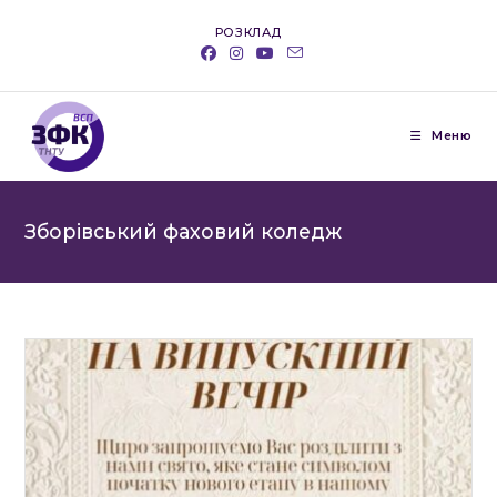
Перейти
РОЗКЛАД
до
вмісту
Меню
Зборівський фаховий коледж