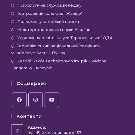
в
Відкриється
Психологічна служба коледжу
новій
в
Відкриється
Театральний колектив "Жайвір"
вкладці
новій
в
Відкриється
Польсько-український проєкт
вкладці
новій
в
Відкриється
Міністерство освіти і науки України
вкладці
новій
в
Відкриєть
Управління освіти і науки Тернопільської ОДА
вкладці
новій
в
Відк
Тернопільський національний технічний
вкладці
новій
університет імені І. Пулюя
в
вкладці
новій
Відк
Zespół Szkół Technicznych im. płk Gwidona
Langera w Cieszynie
вкла
в
новій
Соцмережі
вкла
Відкриється
Відкриється
Відкриється
Контакти
в
в
в
новій
новій
новій
Адреса:
вкладці
вул. Б. Хмельницького, 57
вкладці
вкладці