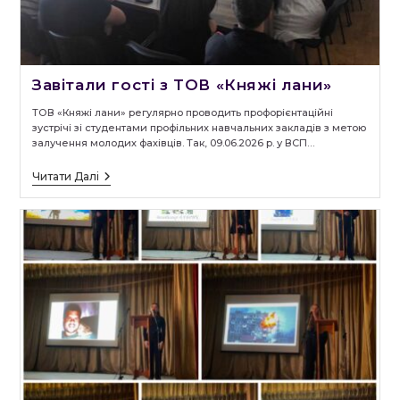
Завітали гості з ТОВ «Княжі лани»
ТОВ «Княжі лани» регулярно проводить профорієнтаційні
зустрічі зі студентами профільних навчальних закладів з метою
залучення молодих фахівців. Так, 09.06.2026 р. у ВСП…
Завітали
Читати Далі
Гості
З
ТОВ
«Княжі
Лани»