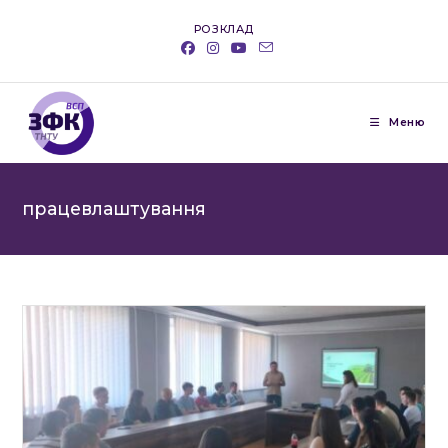
Перейти
РОЗКЛАД
до
вмісту
Меню
працевлаштування