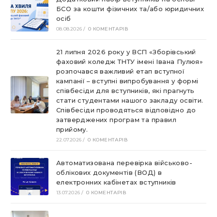
БСО за кошти фізичних та/або юридичних
осіб
08.08.2026
/
0 КОМЕНТАРІВ
21 липня 2026 року у ВСП «Зборівський
фаховий коледж ТНТУ імені Івана Пулюя»
розпочався важливий етап вступної
кампанії – вступні випробування у формі
співбесіди для вступників, які прагнуть
стати студентами нашого закладу освіти.
Співбесіди проводяться відповідно до
затверджених програм та правил
прийому.
22.07.2026
/
0 КОМЕНТАРІВ
Автоматизована перевірка військово-
облікових документів (ВОД) в
електронних кабінетах вступників
13.07.2026
/
0 КОМЕНТАРІВ