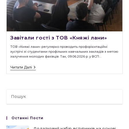
Завітали гості з ТОВ «Княжі лани»
ТОВ «Княжі лани» регулярно проводить профорієнтаційні
зустрічі зі студентами профільних навчальних закладів з метою
залучення молодих фахівців. Так, 09.06.2026 р. у ВСП…
Завітали
Читати Далі
Гості
З
ТОВ
«Княжі
Лани»
Останні Пости
Додатковий набір вступників на основі