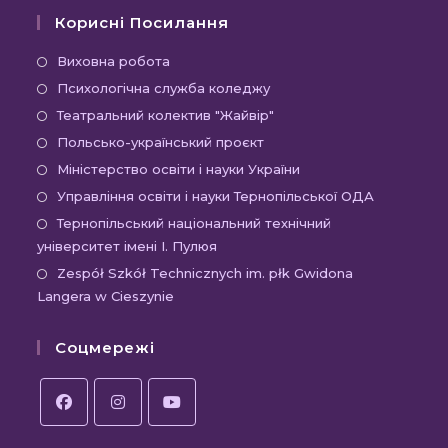
Корисні Посилання
Відкриється
Виховна робота
в
Відкриється
Психологічна служба коледжу
новій
в
Відкриється
Театральний колектив "Жайвір"
вкладці
новій
в
Відкриється
Польсько-український проєкт
вкладці
новій
в
Відкриється
Міністерство освіти і науки України
вкладці
новій
в
Відкриєть
Управління освіти і науки Тернопільської ОДА
вкладці
новій
в
Відк
Тернопільський національний технічний
вкладці
новій
університет імені І. Пулюя
в
вкладці
новій
Відк
Zespół Szkół Technicznych im. płk Gwidona
Langera w Cieszynie
вкла
в
новій
Соцмережі
вкла
Відкриється
Відкриється
Відкриється