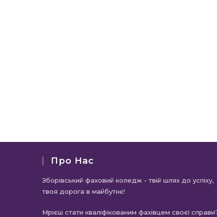
Про Нас
Зборівський фаховий коледж - твій шлях до успіху,
твоя дорога в майбутнє!
Мрієш стати кваліфікованим фахівцем своєї справи