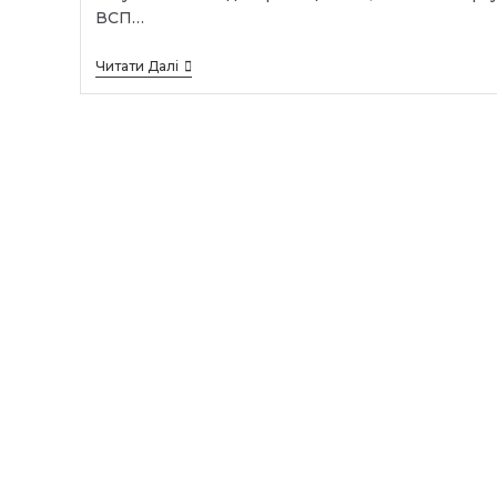
ВСП…
Завітали
Читати Далі
Гості
З
ТОВ
«Княжі
Лани»