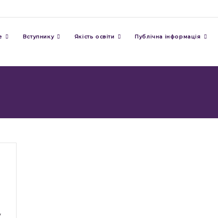
е
Вступнику
Якість освіти
Публічна інформація
у