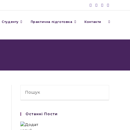
Перемкну
Студенту
Практична підготовка
Контакти
пошук
на
веб-
Останні Пости
сайті