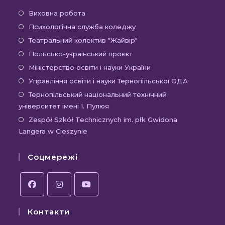
Відкриється
Виховна робота
в
Відкриється
Психологічна служба коледжу
новій
в
Відкриється
Театральний колектив "Жайвір"
вкладці
новій
в
Відкриється
Польсько-український проєкт
вкладці
новій
в
Відкриється
Міністерство освіти і науки України
вкладці
новій
в
Відкриєть
Управління освіти і науки Тернопільської ОДА
вкладці
новій
в
Відк
Тернопільський національний технічний
вкладці
новій
університет імені І. Пулюя
в
вкладці
новій
Відк
Zespół Szkół Technicznych im. płk Gwidona
Langera w Cieszynie
вкла
в
новій
Соцмережі
вкла
Відкриється
Відкриється
Відкриється
Контакти
в
в
в