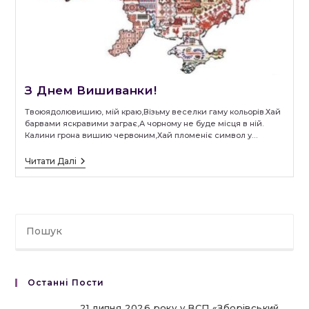
З Днем Вишиванки!
Твоюядолювишию, мій краю,Візьму веселки гаму кольорів.Хай
барвами яскравими заграє,А чорному не буде місця в ній.
Калини грона вишию червоним,Хай пломеніє символ у…
З
Читати Далі
Днем
Вишиванки!
Останні Пости
21 липня 2026 року у ВСП «Зборівський