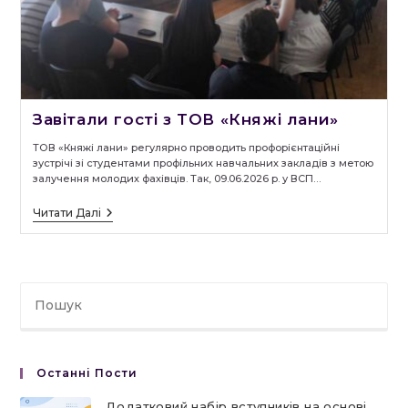
Завітали гості з ТОВ «Княжі лани»
ТОВ «Княжі лани» регулярно проводить профорієнтаційні
зустрічі зі студентами профільних навчальних закладів з метою
залучення молодих фахівців. Так, 09.06.2026 р. у ВСП…
Завітали
Читати Далі
Гості
З
ТОВ
«Княжі
Лани»
Останні Пости
Додатковий набір вступників на основі