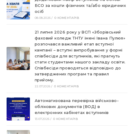
БСО за кошти фізичних та/або юридичних
осіб
08.08.2026
/
0 КОМЕНТАРІВ
21 липня 2026 року у ВСП «Зборівський
фаховий коледж ТНТУ імені Івана Пулюя»
розпочався важливий етап вступної
кампанії – вступні випробування у формі
співбесіди для вступників, які прагнуть
стати студентами нашого закладу освіти.
Співбесіди проводяться відповідно до
затверджених програм та правил
прийому.
22.07.2026
/
0 КОМЕНТАРІВ
Автоматизована перевірка військово-
облікових документів (ВОД) в
електронних кабінетах вступників
13.07.2026
/
0 КОМЕНТАРІВ