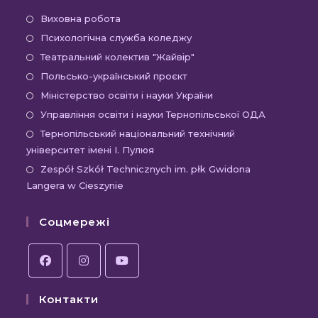
Відкриється
Виховна робота
в
Відкриється
Психологічна служба коледжу
новій
в
Відкриється
Театральний колектив "Жайвір"
вкладці
новій
в
Відкриється
Польсько-український проєкт
вкладці
новій
в
Відкриється
Міністерство освіти і науки України
вкладці
новій
в
Відкриєть
Управління освіти і науки Тернопільської ОДА
вкладці
новій
в
Відк
Тернопільський національний технічний
вкладці
новій
університет імені І. Пулюя
в
вкладці
новій
Відк
Zespół Szkół Technicznych im. płk Gwidona
Langera w Cieszynie
вкла
в
новій
Соцмережі
вкла
Відкриється
Відкриється
Відкриється
Контакти
в
в
в